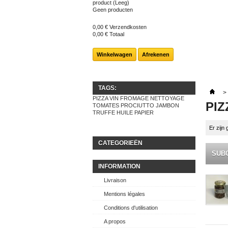
product
(Leeg)
Geen producten
0,00 €
Verzendkosten
0,00 €
Totaal
Winkelwagen
Afrekenen
TAGS:
>
PIZZA
VIN
FROMAGE
NETTOYAGE
PIZ
TOMATES
PROCIUTTO
JAMBON
TRUFFE
HUILE
PAPIER
Er zijn
CATEGORIEËN
SUB
INFORMATION
Livraison
Mentions légales
Conditions d'utilisation
A propos