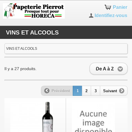
Panier
Identifiez-vous
VINS ET ALCOOLS
VINS ET ALCOOLS
De A à Z
Il y a 27 produits.
Précédent
1
2
3
Suivant