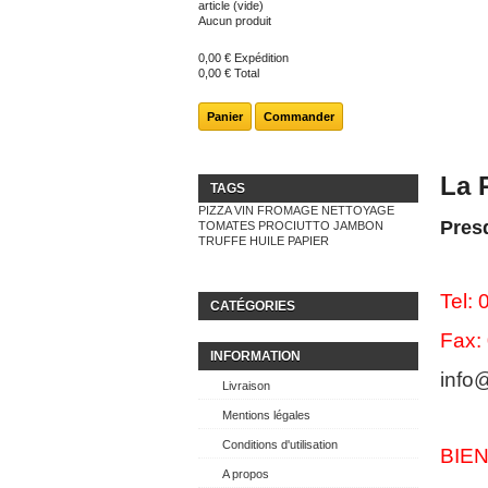
article
(vide)
Aucun produit
0,00 €
Expédition
0,00 €
Total
Panier
Commander
La 
TAGS
PIZZA
VIN
FROMAGE
NETTOYAGE
Pres
TOMATES
PROCIUTTO
JAMBON
TRUFFE
HUILE
PAPIER
Tel:
CATÉGORIES
Fax:
INFORMATION
info
Livraison
Mentions légales
Conditions d'utilisation
BIE
A propos