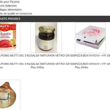
UITS PHARES
 POMO.MUTTI 3X1 3 KG
SALSA TARTUFATA-VETRO GR 500
PIZZA BOX NY41VV + FP 10
 POMO.MUTTI 3X1 3 KG
SALSA TARTUFATA-VETRO GR 500
PIZZA BOX NY41VV + FP 10
fos
Plus d'infos
Plus d'infos