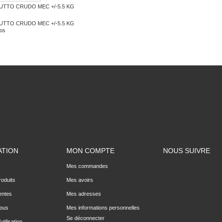
UTTO CRUDO MEC +/-5.5 KG
UTTO CRUDO MEC +/-5.5 KG
fos
ATION
MON COMPTE
NOUS SUIVRE
Mes commandes
oduits
Mes avoirs
entes
Mes adresses
nous
Mes informations personnelles
Se déconnecter
utilisation